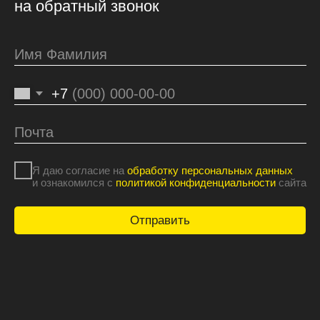
@LogomachineC
logo@logomachine.ru
Подписаться на рассылку
Только полезные письма. И не чаще
раза в месяц