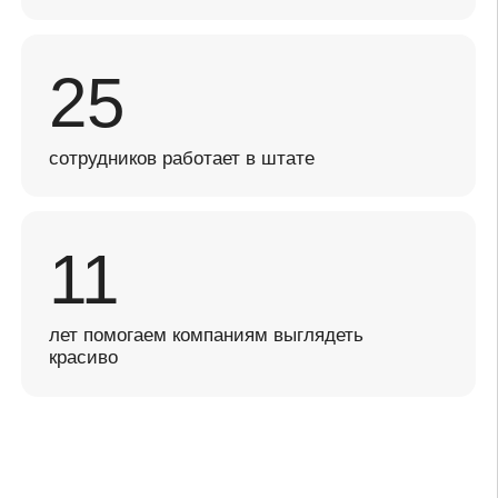
Избранные проекты
Дизайн логотипов и брендинг
для компаний по всему миру
От Южной Кореи до Мексики — мы помогаем
брендам завоевывать аудиторию. Неважно,
маленькая это кофейня или крупная IT-
компания: подход остается одинаково
ответственным.
В нашем портфолио вы найдете:
Уникальные логотипы, которые
работают на бренд
Продуманный брендинг, отражающий ценности