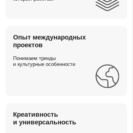
Путь к хорошему дизайну начинается здесь
Будем рады услышать
о вашем проекте
и предложить решение
Оставьте заявку
@LogomachineC
Напишите нам
logo@logomachine.ru