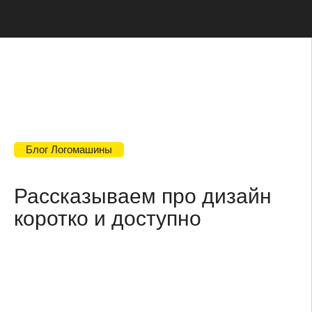
Я даю согласие на
обработку персональных
данных
и ознакомился с
политикой
конфиденциальности
сайта
Подписаться
Проект Романа Горбачёва
Используя сервис, вы соглашаетесь
с
Пользовательским соглашением
и
Политикой конфиденциальности
ООО «Логомашина»