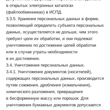
— органы МВД России в случаях, установленных
законодательством;
4. Защита персональных данных
4.1. В соответствии с требованиями нормативных
документов Оператором создана система защиты
персональных данных (СЗПД), состоящая
из подсистем правовой, организационной
и технической защиты.
4.2. Подсистема правовой защиты представляет
собой комплекс правовых, организационно-
распорядительных и нормативных документов,
обеспечивающих создание, функционирование
и совершенствование СЗПД.
4.3. Подсистема организационной защиты
включает в себя организацию структуры
управления СЗПД, разрешительной системы,
защиты информации при работе с сотрудниками,
партнерами и сторонними лицами.
4.4. Подсистема технической защиты включает
в себя комплекс технических, программных,