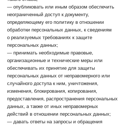
Я даю согласие на
обработку персональных
данных
и ознакомился с
политикой
конфиденциальности
сайта
Подписаться
Проект Романа Горбачёва
Используя сервис, вы соглашаетесь
с
Пользовательским соглашением
и
Политикой конфиденциальности
ООО «Логомашина»