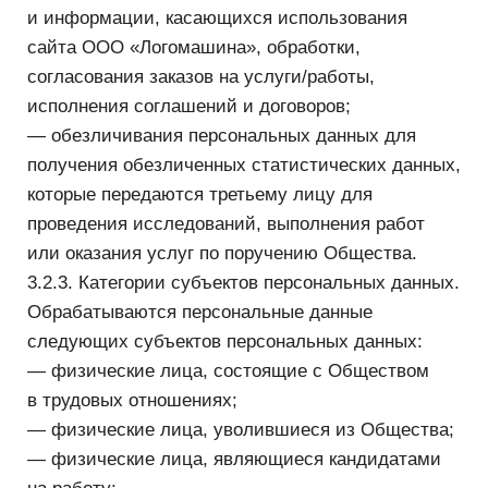
быть получены, проходить дальнейшую
обработку и передаваться на хранение как
на бумажных носителях, так и в электронном
виде.
3.3.2. Персональные данные, зафиксированные
на бумажных носителях, хранятся в запираемых
шкафах либо в запираемых помещениях
с ограниченным правом доступа.
3.3.3. Персональные данные субъектов,
обрабатываемые с использованием средств
автоматизации в разных целях, хранятся
в разных папках.
3.3.4. Не допускается хранение и размещение
документов, содержащих персональных данных,
в открытых электронных каталогах
(файлообменниках) в ИСПД.
3.3.5. Хранение персональных данных в форме,
позволяющей определить субъекта персональных
данных, осуществляется не дольше, чем этого
требуют цели их обработки, и они подлежат
уничтожению по достижении целей обработки