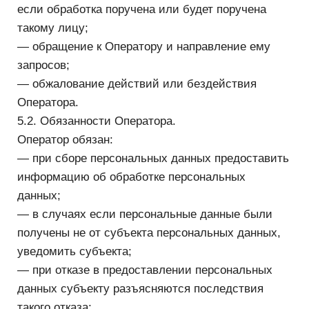
@LogomachineC
logo@logomachine.ru
Подписаться на рассылку
Только полезные письма. И не чаще
раза в месяц