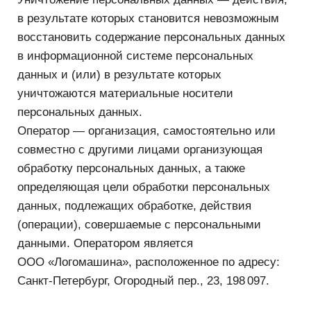
данные субъекта можно получить только
у третьей стороны, то субъект должен быть
уведомлен об этом или от него должно быть
получено согласие.
3.1.2. Оператор должен сообщить субъекту
о целях, предполагаемых источниках и способах
получения персональных данных, характере
подлежащих получению персональных данных,
перечне действий с персональными данными,
сроке, в течение которого действует согласие,
и порядке его отзыва, а также о последствиях
отказа субъекта дать письменное согласие
на их получение.
3.1.3. Документы, содержащие персональные
данные, создаются путем:
— копирования оригиналов документов (паспорт,
документ об образовании, свидетельство ИНН,
пенсионное свидетельство и др.);
— внесения сведений в учетные формы;
— получения оригиналов необходимых