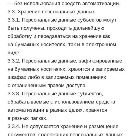
— передача предусмотрена российским или
иным применимым законодательством в рамках
установленной законодательством процедуры.
3.5.2. Перечень лиц, которым передаются
персональные данные.
— Пенсионный фонд РФ для учета (на законных
основаниях);
— налоговые органы РФ (на законных
основаниях);
— Фонд социального страхования РФ
(на законных основаниях);
— территориальный фонд обязательного
медицинского страхования (на законных
основаниях);
— страховые медицинские организации
по обязательному и добровольному
медицинскому страхованию (на законных
основаниях);
— банки для начисления заработной платы
(на основании договора);