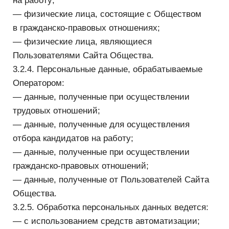
или в случае утраты необходимости
в их достижении.
3.4. Уничтожение персональных данных.
3.4.1. Уничтожение документов (носителей),
содержащих персональных данных, производится
путем сожжения, дробления (измельчения),
химического разложения, превращения
в бесформенную массу или порошок. Для
уничтожения бумажных документов допускается
применение шредера.
3.4.2. Персональные данные на электронных
носителях уничтожаются путем стирания или
форматирования носителя.
3.4.3. Факт уничтожения персональных данных
подтверждается документально актом
об уничтожении носителей.
3.5. Передача персональных данных.
3.5.1. Оператор передает персональные данные
третьим лицам в следующих случаях:
— субъект выразил свое согласие на такие
действия;