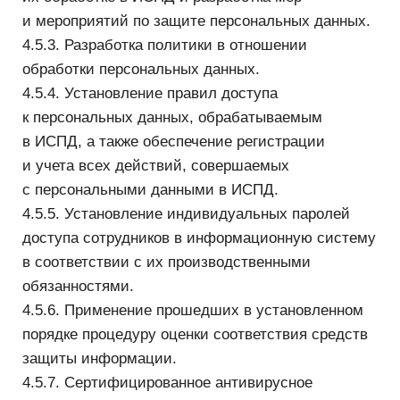
— обращение к Оператору и направление ему
запросов;
— обжалование действий или бездействия
Оператора.
5.2. Обязанности Оператора.
Оператор обязан:
— при сборе персональных данных предоставить
информацию об обработке персональных
данных;
— в случаях если персональные данные были
получены не от субъекта персональных данных,
уведомить субъекта;
— при отказе в предоставлении персональных
данных субъекту разъясняются последствия
такого отказа;
— опубликовать или иным образом обеспечить
неограниченный доступ к документу,
определяющему его политику в отношении
обработки персональных данных, к сведениям
о реализуемых требованиях к защите
персональных данных;